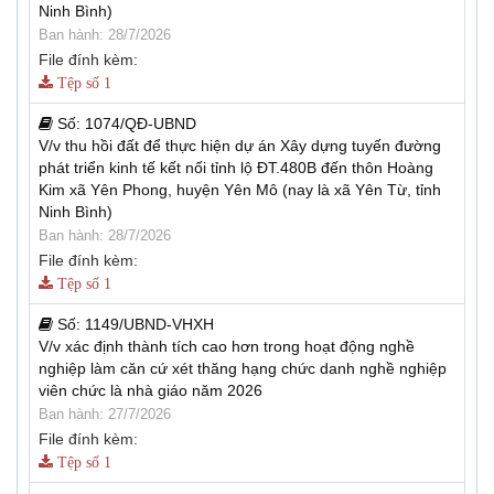
Ninh Bình)
Ban hành: 28/7/2026
File đính kèm:
Tệp số 1
Số:
1074/QĐ-UBND
V/v thu hồi đất để thực hiện dự án Xây dựng tuyến đường
phát triển kinh tế kết nối tỉnh lộ ĐT.480B đến thôn Hoàng
Kim xã Yên Phong, huyện Yên Mô (nay là xã Yên Từ, tỉnh
Ninh Bình)
Ban hành: 28/7/2026
File đính kèm:
Tệp số 1
Số:
1149/UBND-VHXH
V/v xác định thành tích cao hơn trong hoạt động nghề
nghiệp làm căn cứ xét thăng hạng chức danh nghề nghiệp
viên chức là nhà giáo năm 2026
Ban hành: 27/7/2026
File đính kèm:
Tệp số 1