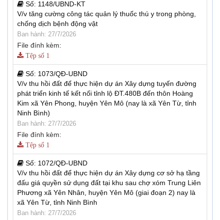
Số:
1148/UBND-KT
V/v tăng cường công tác quản lý thuốc thú y trong phòng,
chống dịch bệnh động vật
Ban hành: 27/7/2026
File đính kèm:
Tệp số 1
Số:
1073/QĐ-UBND
V/v thu hồi đất để thực hiện dự án Xây dựng tuyến đường
phát triển kinh tế kết nối tỉnh lộ ĐT.480B đến thôn Hoàng
Kim xã Yên Phong, huyện Yên Mô (nay là xã Yên Từ, tỉnh
Ninh Bình)
Ban hành: 27/7/2026
File đính kèm:
Tệp số 1
Số:
1072/QĐ-UBND
V/v thu hồi đất để thực hiện dự án Xây dựng cơ sở hạ tầng
đấu giá quyền sử dụng đất tại khu sau chợ xóm Trung Liên
Phương xã Yên Nhân, huyện Yên Mô (giai đoạn 2) nay là
xã Yên Từ, tỉnh Ninh Bình
Ban hành: 27/7/2026